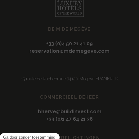
DE M DE MEGÈVE
+33 (0)4 50 21 41 09
reservation@mdemegeve.com
15 route de Rochebrune 74120 Megève FRANKRIJK
COMMERCIEEL BEHEER
bherve@buildinvest.com
+33 (0)1 47 64 21 36
ONZE VERPLICHTINGEN