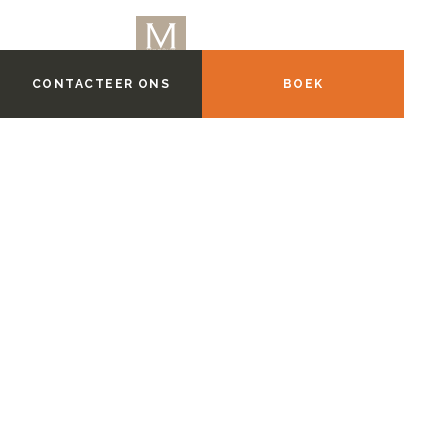
CONTACTEER ONS
BOEK
De Koninklijke M
BOEK