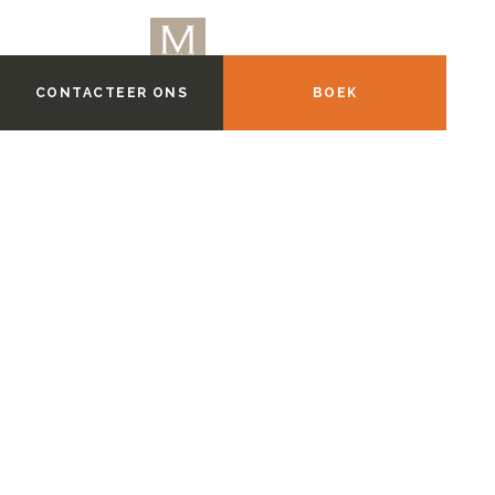
CONTACTEER ONS
BOEK