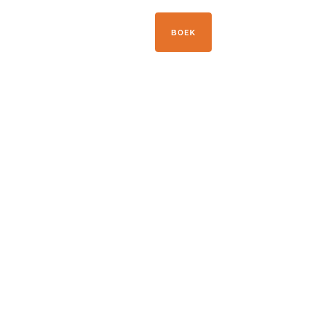
+33 04 50 21 41 09
BOEK