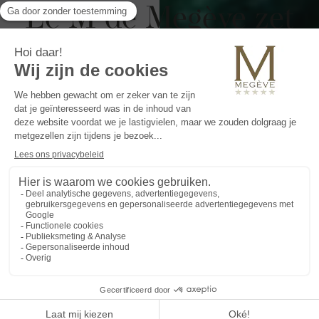
Le M de Megève zet
zich in voor
milieubescherming
Le M de Megève zet zich in voor de
bescherming van het milieu.
Het ligt voor de hand dat wij voor deze
aanpak van een groene visie hebben
gekozen, eerst met eenvoudige gebaren -
het sorteren van afval, het zoveel mogelijk
verwijderen van plastic voor eenmalig
gebruik... - en vervolgens met strategieën