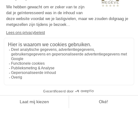
IDENTIFICATIE VAN HET BEDRIJF DAT DE SITE
www.mdemegeve.com PUBLICEERT
Bedrijfsnaam:
-
Adres maatschappelijke zetel:
-
Telefoonnummer contactpersoon:
-
E-mailadres contactpersoon:
-
Rechtsvorm:
-
Maatschappelijk kapitaal:
-
R.C.S Annecy: