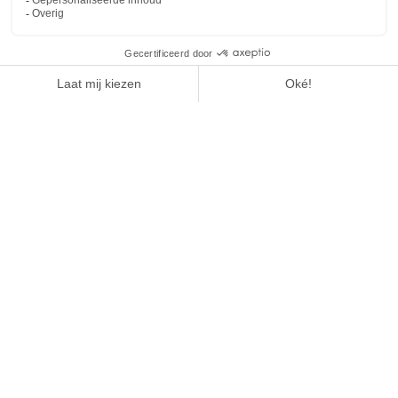
1
/
4
HUIZEN VOOR WONEN OP
HET PLATTELAND
LEES HET ARTIKEL